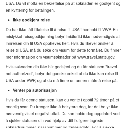
USA. Du vil motta en bekreftelse på at søknaden er godkjent og
en kvittering for betalingen.
Ikke godkjent reise
Du har ikke fått tillatelse til å reise til USA i henhold til VWP. En
mislykket reisegodkjenning betyr imidlertid ikke nødvendigvis at
innreisen din til USA oppheves helt. Hvis du likevel ønsker å
reise til USA, må du søke om visum for dette formålet. Du finner
mer informasjon om visumsøknader på www.travel.state.gov.
Hvis søknaden din ikke blir godkjent og du får statusen "travel
not authorized", betyr det ganske enkelt at du ikke kan reise til
USA under VWP, og at du må finne en annen måte å reise på.
Venter på autorisasjon
Hvis du får denne statusen, kan du vente i opptil 72 timer på et
endelig svar. Du trenger ikke å bekymre deg, for det betyr ikke
nødvendigvis et negativt utfall. Du kan holde deg oppdatert ved
å sjekke statusen din ved hjelp av ditt tidligere lagrede
søknadsnummer, passnummer og fødselsdato. For å sjekke