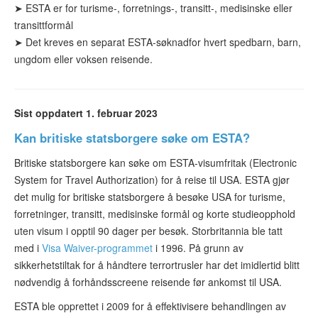
➤
ESTA er for turisme-
, forretnings-, transitt-, medisinske eller
transittformål
➤ Det kreves
en separat ESTA-søknad
for hvert spedbarn, barn,
ungdom eller voksen reisende.
Sist oppdatert 1. februar 2023
Kan britiske statsborgere søke om ESTA?
Britiske statsborgere kan søke om ESTA-visumfritak (Electronic
System for Travel Authorization) for å reise til USA. ESTA gjør
det mulig for britiske statsborgere å besøke USA for turisme,
forretninger, transitt, medisinske formål og korte studieopphold
uten visum i opptil 90 dager per besøk. Storbritannia ble tatt
med i
Visa Waiver-programmet
i 1996. På grunn av
sikkerhetstiltak for å håndtere terrortrusler har det imidlertid blitt
nødvendig å forhåndsscreene reisende før ankomst til USA.
ESTA ble opprettet i 2009 for å effektivisere behandlingen av