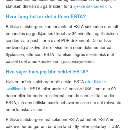
statusen din kan du gå til siden for å
sjekke søknaden din
.
Hvor lang tid tar det å få en ESTA?
Britiske statsborgere kan forvente at ESTA-søknaden normalt
behandles og godkjennes i løpet av 30 minutter, og tillatelsen
sendes via e-post i form av et PDF-dokument. Det er ikke
nødvendig å skrive ut eller vise frem noen dokumenter på
flyplassen, ettersom ESTA-tillatelsen lagres elektronisk mot
passet i det amerikanske immigrasjonssystemet.
Hva skjer hvis jeg blir nektet ESTA?
Hvis en britisk statsborger blir nektet ESTA
eller ikke er
kvalifisert for
ESTA, eller ønsker å besøke USA i mer enn 90
dager eller for andre reiseformål enn de som er tillatt under
ESTA, må den britiske passinnehaveren søke om det relevante
amerikanske visumet.
Britiske statsborgere må søke om ESTA på nettet. ESTA er
påkrevd før du går om bord på land-, fly- eller sjøfartøy til USA,