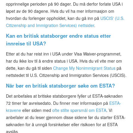
opprinnelige perioden på 90 dager. Du må derfor forlate USA i
løpet av de 90 dagene. Hvis du vil ha mer informasjon om
hvordan du forlenger oppholdet, kan du gå inn på
USCIS' (U.S.
Citizenship and Immigration Services) nettsider
.
Kan en britisk statsborger endre status etter
innreise til USA?
Etter at du har reist inn i USA under Visa Waiver-programmet,
har du ikke lov til å endre status i USA. Hvis du vil vite mer om
dette, kan du gå til siden
Change My Nonimmigrant Status
på
nettstedet til U.S. Citizenship and Immigration Services (USCIS).
Når bør en britisk statsborger søke om ESTA?
Det anbefales at britiske statsborgere fyller ut ESTA-søknaden
72 timer før avreisedato. Du finner mer informasjon på
ESTA-
kravene
eller siden med
ofte stilte spørsmål om ESTA
. Vi
anbefaler at du leser gjennom disse sidene før du starter ESTA-
søknaden for å unngå forsinkelser eller risikoen for at ESTA
avslås.