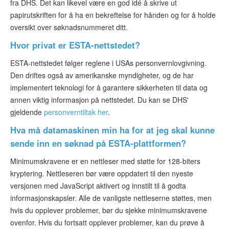
fra DHS. Det kan likevel være en god idé å skrive ut
papirutskriften for å ha en bekreftelse for hånden og for å holde
oversikt over søknadsnummeret ditt.
Hvor privat er ESTA-nettstedet?
ESTA-nettstedet følger reglene i USAs personvernlovgivning.
Den driftes også av amerikanske myndigheter, og de har
implementert teknologi for å garantere sikkerheten til data og
annen viktig informasjon på nettstedet. Du kan se DHS'
gjeldende
personverntiltak her
.
Hva må datamaskinen min ha for at jeg skal kunne
sende inn en søknad på ESTA-plattformen?
Minimumskravene er en nettleser med støtte for 128-biters
kryptering. Nettleseren bør være oppdatert til den nyeste
versjonen med JavaScript aktivert og innstilt til å godta
informasjonskapsler. Alle de vanligste nettleserne støttes, men
hvis du opplever problemer, bør du sjekke minimumskravene
ovenfor. Hvis du fortsatt opplever problemer, kan du prøve å