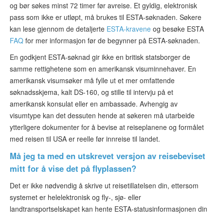
og bør søkes minst 72 timer før avreise. Et gyldig, elektronisk
pass som ikke er utløpt, må brukes til ESTA-søknaden. Søkere
kan lese gjennom de detaljerte
ESTA-kravene
og besøke ESTA
FAQ
for mer informasjon før de begynner på ESTA-søknaden.
En godkjent ESTA-søknad gir ikke en britisk statsborger de
samme rettighetene som en amerikansk visuminnehaver. En
amerikansk visumsøker må fylle ut et mer omfattende
søknadsskjema, kalt DS-160, og stille til intervju på et
amerikansk konsulat eller en ambassade. Avhengig av
visumtype kan det dessuten hende at søkeren må utarbeide
ytterligere dokumenter for å bevise at reiseplanene og formålet
med reisen til USA er reelle før innreise til landet.
Må jeg ta med en utskrevet versjon av reisebeviset
mitt for å vise det på flyplassen?
Det er ikke nødvendig å skrive ut reisetillatelsen din, ettersom
systemet er helelektronisk og fly-, sjø- eller
landtransportselskapet kan hente ESTA-statusinformasjonen din