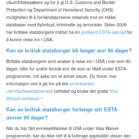
visumfritakssøkere og for å gi U.S. Customs and Border
Protection og Department of Homeland Security (DHS)
muligheten til å forhåndsscreene reisende mot en rekke
databaser med flyforbud, kriminelle og terrorister. Siden 2009
har britiske statsborgere måttet ha en
godkjent ESTA-søknad
for
å kunne reise inn i USA.
Kan en britisk statsborger bli lenger enn 90 dager?
Britiske statsborgere som ønsker å reise inn i USA i mer enn 90
dager, eller for andre formål enn de som er tillatt under ESTA-
programmet, må søke om et annet visum. Du finner mer
informasjon ved å gå inn på det
amerikanske
utenriksdepartementets
nettsted og bruke det gratis
"Visa
Wizard-verktøyet
".
Kan en britisk statsborger forlenge sitt ESTA
utover 90 dager?
Når du har fått innreisetillatelse til USA under Visa Waiver-
programmet, har du ikke rett til å forlenge oppholdet utover den