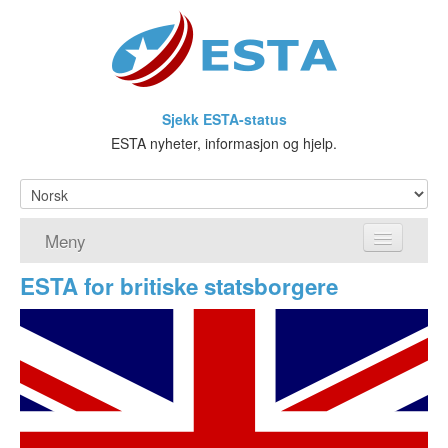
Sjekk ESTA-status
ESTA nyheter, informasjon og hjelp.
Meny
ESTA for britiske statsborgere
Hjem
ESTA søknad
Hva er ESTA?
Visa waiver-programmet