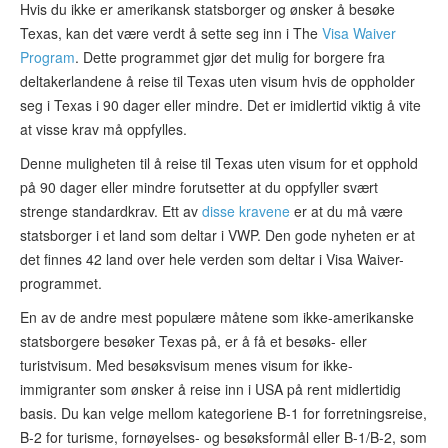
Hvis du ikke er amerikansk statsborger og ønsker å besøke
Texas, kan det være verdt å sette seg inn i The
Visa Waiver
Program
. Dette programmet gjør det mulig for borgere fra
deltakerlandene å reise til Texas uten visum hvis de oppholder
seg i Texas i 90 dager eller mindre. Det er imidlertid viktig å vite
at visse krav må oppfylles.
Denne muligheten til å reise til Texas uten visum for et opphold
på 90 dager eller mindre forutsetter at du oppfyller svært
strenge standardkrav. Ett av
disse kravene
er at du må være
statsborger i et land som deltar i VWP. Den gode nyheten er at
det finnes 42 land over hele verden som deltar i Visa Waiver-
programmet.
En av de andre mest populære måtene som ikke-amerikanske
statsborgere besøker Texas på, er å få et besøks- eller
turistvisum. Med besøksvisum menes visum for ikke-
immigranter som ønsker å reise inn i USA på rent midlertidig
basis. Du kan velge mellom kategoriene B-1 for forretningsreise,
B-2 for turisme, fornøyelses- og besøksformål eller B-1/B-2, som