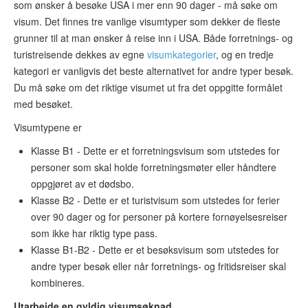
som ønsker å besøke USA i mer enn 90 dager - må søke om
visum. Det finnes tre vanlige visumtyper som dekker de fleste
grunner til at man ønsker å reise inn i USA. Både forretnings- og
turistreisende dekkes av egne
visumkategorier
, og en tredje
kategori er vanligvis det beste alternativet for andre typer besøk.
Du må søke om det riktige visumet ut fra det oppgitte formålet
med besøket.
Visumtypene er
Klasse B1 - Dette er et forretningsvisum som utstedes for
personer som skal holde forretningsmøter eller håndtere
oppgjøret av et dødsbo.
Klasse B2 - Dette er et turistvisum som utstedes for ferier
over 90 dager og for personer på kortere fornøyelsesreiser
som ikke har riktig type pass.
Klasse B1-B2 - Dette er et besøksvisum som utstedes for
andre typer besøk eller når forretnings- og fritidsreiser skal
kombineres.
Utarbeide en gyldig visumsøknad