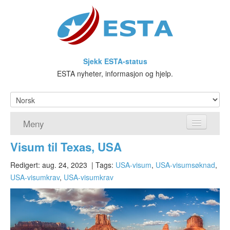
Sjekk ESTA-status
ESTA nyheter, informasjon og hjelp.
Meny
Visum til Texas, USA
Hjem
Redigert: aug. 24, 2023
| Tags:
USA-visum
,
USA-visumsøknad
,
ESTA søknad
USA-visumkrav
,
USA-visumkrav
Hva er ESTA?
Visa waiver-programmet