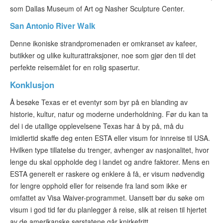
som Dallas Museum of Art og Nasher Sculpture Center.
San Antonio River Walk
Denne ikoniske strandpromenaden er omkranset av kafeer,
butikker og ulike kulturattraksjoner, noe som gjør den til det
perfekte reisemålet for en rolig spasertur.
Konklusjon
Å besøke Texas er et eventyr som byr på en blanding av
historie, kultur, natur og moderne underholdning. Før du kan ta
del i de utallige opplevelsene Texas har å by på, må du
imidlertid skaffe deg enten ESTA eller visum for innreise til USA.
Hvilken type tillatelse du trenger, avhenger av nasjonalitet, hvor
lenge du skal oppholde deg i landet og andre faktorer. Mens en
ESTA generelt er raskere og enklere å få, er visum nødvendig
for lengre opphold eller for reisende fra land som ikke er
omfattet av Visa Waiver-programmet. Uansett bør du søke om
visum i god tid før du planlegger å reise, slik at reisen til hjertet
av de amerikanske sørstatene går knirkefritt.