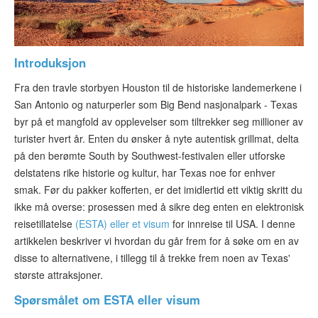
ESTA-status
ESTA Artikler
Introduksjon
Kontakt
Fra den travle storbyen Houston til de historiske landemerkene i
San Antonio og naturperler som Big Bend nasjonalpark - Texas
byr på et mangfold av opplevelser som tiltrekker seg millioner av
turister hvert år. Enten du ønsker å nyte autentisk grillmat, delta
på den berømte South by Southwest-festivalen eller utforske
delstatens rike historie og kultur, har Texas noe for enhver
smak. Før du pakker kofferten, er det imidlertid ett viktig skritt du
ikke må overse: prosessen med å sikre deg enten en elektronisk
reisetillatelse
(ESTA) eller et visum
for innreise til USA. I denne
artikkelen beskriver vi hvordan du går frem for å søke om en av
disse to alternativene, i tillegg til å trekke frem noen av Texas'
største attraksjoner.
Spørsmålet om ESTA eller visum