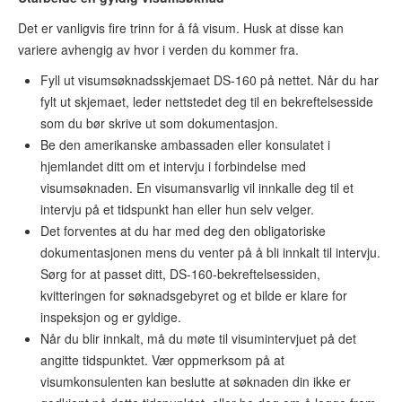
Det er vanligvis fire trinn for å få visum. Husk at disse kan
variere avhengig av hvor i verden du kommer fra.
Fyll ut visumsøknadsskjemaet DS-160 på nettet. Når du har
fylt ut skjemaet, leder nettstedet deg til en bekreftelsesside
som du bør skrive ut som dokumentasjon.
Be den amerikanske ambassaden eller konsulatet i
hjemlandet ditt om et intervju i forbindelse med
visumsøknaden. En visumansvarlig vil innkalle deg til et
intervju på et tidspunkt han eller hun selv velger.
Det forventes at du har med deg den obligatoriske
dokumentasjonen mens du venter på å bli innkalt til intervju.
Sørg for at passet ditt, DS-160-bekreftelsessiden,
kvitteringen for søknadsgebyret og et bilde er klare for
inspeksjon og er gyldige.
Når du blir innkalt, må du møte til visumintervjuet på det
angitte tidspunktet. Vær oppmerksom på at
visumkonsulenten kan beslutte at søknaden din ikke er