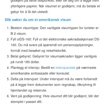
godkjent på dette tidspunktet, eller be deg om å legge frem
ytterligere papirer. Når visumet er godkjent, må du betale et
gebyr for å få det utstedt.
Slik søker du om et amerikansk visum
Bestem visumtype
: Den vanligste visumtypen for turister er
B-2-visum.
Fyll ut
DS-160
: Fyll ut det elektroniske søknadsskjemaet DS-
160. Du må svare på spørsmål om personopplysninger,
formål med besøket og reisehistorikk.
Betal gebyret
: Gebyret for visumsøknaden ligger vanligvis
på rundt 185 dollar.
Planlegg et intervju
: Bestill en
intervjuavtale
på nærmeste
amerikanske ambassade eller konsulat.
Delta på intervjuet
: Under intervjuet må du være forberedt
på å legge frem dokumenter som regnskap, tilknytning til
hjemlandet og reiserute.
Vent på godkjenning
: Hvis visumet ditt blir godkjent, blir det
stemplet i passet ditt.