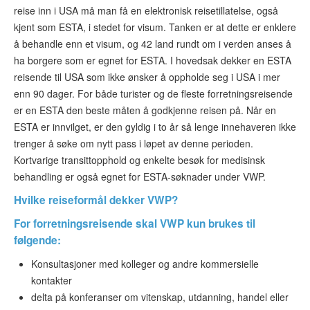
reise inn i USA må man få en elektronisk reisetillatelse, også
kjent som ESTA, i stedet for visum. Tanken er at dette er enklere
å behandle enn et visum, og 42 land rundt om i verden anses å
ha borgere som er egnet for ESTA. I hovedsak dekker en ESTA
reisende til USA som ikke ønsker å oppholde seg i USA i mer
enn 90 dager. For både turister og de fleste forretningsreisende
er en ESTA den beste måten å godkjenne reisen på. Når en
ESTA er innvilget, er den gyldig i to år så lenge innehaveren ikke
trenger å søke om nytt pass i løpet av denne perioden.
Kortvarige transittopphold og enkelte besøk for medisinsk
behandling er også egnet for ESTA-søknader under VWP.
Hvilke reiseformål dekker VWP?
For
forretningsreisende
skal VWP kun brukes til
følgende:
Konsultasjoner med kolleger og andre kommersielle
kontakter
delta på konferanser om vitenskap, utdanning, handel eller