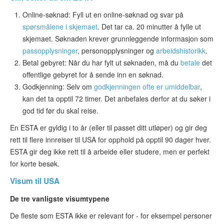
Online-søknad
: Fyll ut en online-søknad og svar på
spørsmålene i skjemaet
. Det tar ca. 20 minutter å fylle ut
skjemaet. Søknaden krever grunnleggende informasjon som
passopplysninger
, personopplysninger og
arbeidshistorikk
.
Betal gebyret
: Når du har fylt ut søknaden, må du
betale
det
offentlige gebyret for å sende inn en søknad.
Godkjenning
: Selv om
godkjenningen ofte er umiddelbar
,
kan det ta opptil 72 timer. Det anbefales derfor at du søker i
god tid før du skal reise.
En ESTA er gyldig i to år (eller til passet ditt utløper) og gir deg
rett til flere innreiser til USA for opphold på opptil 90 dager hver.
ESTA gir deg ikke rett til å arbeide eller studere, men er perfekt
for korte besøk.
Visum til USA
De tre vanligste visumtypene
De fleste som ESTA ikke er relevant for - for eksempel personer