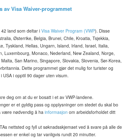
s av Visa Waiver-programmet
i 42 land som deltar i
Visa Waiver Program (VWP
). Disse
ralia, Østerrike, Belgia, Brunei, Chile, Kroatia, Tsjekkia,
 Tyskland, Hellas, Ungarn, Island, Irland, Israel, Italia,
auen, Luxembourg, Monaco, Nederland, New Zealand, Norge,
 Malta, San Marino, Singapore, Slovakia, Slovenia, Sør-Korea,
rbritannia.
Dette programmet gjør det mulig for turister og
i USA i opptil 90 dager uten visum.
ikre deg om at du er bosatt i et av VWP-landene.
nger er et gyldig pass og opplysninger om stedet du skal bo
å være nødvendig å ha
informasjon
om arbeidsforholdet ditt
As nettsted og fyll ut søknadsskjemaet ved å svare på alle de
sessen er enkel og tar vanligvis rundt 20 minutter.