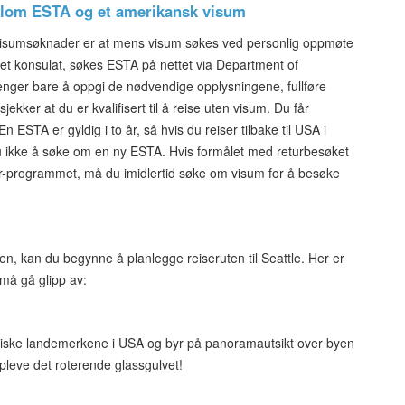
ellom ESTA og et amerikansk visum
 visumsøknader er at mens visum søkes ved personlig oppmøte
t konsulat, søkes ESTA på nettet via Department of
enger bare å oppgi de nødvendige opplysningene, fullføre
ekker at du er kvalifisert til å reise uten visum. Du får
 ESTA er gyldig i to år, så hvis du reiser tilbake til USA i
u ikke å søke om en ny ESTA. Hvis formålet med returbesøket
ver-programmet, må du imidlertid søke om visum for å besøke
n, kan du begynne å planlegge reiseruten til Seattle. Her er
 må gå glipp av:
niske landemerkene i USA og byr på panoramautsikt over byen
leve det roterende glassgulvet!