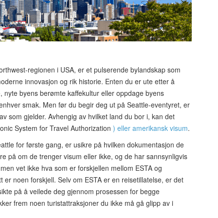
 Northwest-regionen i USA, er et pulserende bylandskap som
erne innovasjon og rik historie. Enten du er ute etter å
, nyte byens berømte kaffekultur eller oppdage byens
 enhver smak. Men før du begir deg ut på Seattle-eventyret, er
krav som gjelder. Avhengig av hvilket land du bor i, kan det
ronic System for Travel Authorization
) eller amerikansk visum
.
attle for første gang, er usikre på hvilken dokumentasjon de
sikre på om de trenger visum eller ikke, og de har sannsynligvis
men vet ikke hva som er forskjellen mellom ESTA og
tt er noen forskjell. Selv om ESTA er en reisetillatelse, er det
 sikte på å veilede deg gjennom prosessen for begge
ker frem noen turistattraksjoner du ikke må gå glipp av i