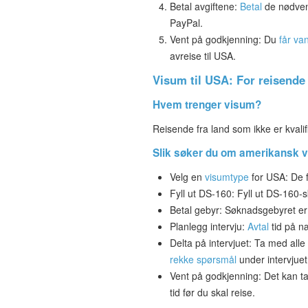
Betal avgiftene:
Betal
de nødvend
PayPal.
Vent på godkjenning: Du
får van
avreise til USA.
Visum til USA: For reisende 
Hvem trenger visum?
Reisende fra land som ikke er kval
Slik søker du om amerikansk 
Velg en
visumtype
for USA: De fl
Fyll ut DS-160: Fyll ut DS-160-s
Betal gebyr: Søknadsgebyret er 
Planlegg intervju:
Avtal
tid på n
Delta på intervjuet: Ta med all
rekke spørsmål
under intervjuet
Vent på godkjenning: Det kan ta 
tid før du skal reise.