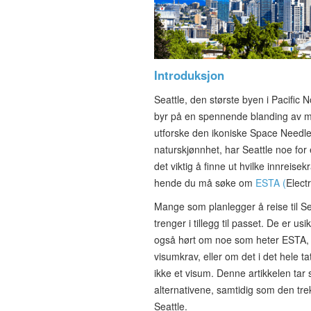
Introduksjon
Seattle, den største byen i Pacific
byr på en spennende blanding av mod
utforske den ikoniske Space Needle
naturskjønnhet, har Seattle noe for
det viktig å finne ut hvilke innreise
hende du må søke om
ESTA (
Elect
Mange som planlegger å reise til Se
trenger i tillegg til passet. De er u
også hørt om noe som heter ESTA, 
visumkrav, eller om det i det hele ta
ikke et visum. Denne artikkelen tar
alternativene, samtidig som den trek
Seattle.