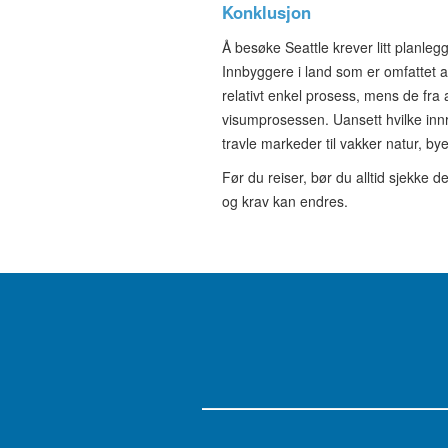
Konklusjon
Å besøke Seattle krever litt planleg
Innbyggere i land som er omfattet
relativt enkel prosess, mens de f
visumprosessen. Uansett hvilke innr
travle markeder til vakker natur, by
Før du reiser, bør du alltid sjekke d
og krav kan endres.