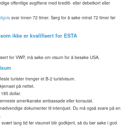
ige offentlige avgiftene med kreditt- eller debetkort eller
ligvis
svar innen 72 timer. Sørg for å søke minst 72 timer før
som ikke er kvalifisert for ESTA
ifisert for VWP, må søke om visum for å besøke USA.
visum
este turister trenger et B-2 turistvisum.
kjemaet på nettet.
185 dollar.
ærmeste amerikanske ambassade eller konsulat.
e nødvendige dokumenter til intervjuet. Du må også svare på en
.
svært lang tid før visumet blir godkjent, så du bør søke i god