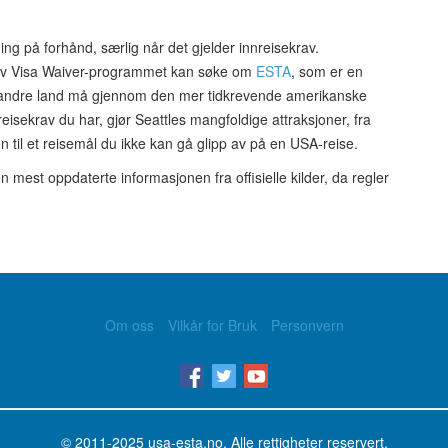
ging på forhånd, særlig når det gjelder innreisekrav.
 av Visa Waiver-programmet kan søke om
ESTA
, som er en
ra andre land må gjennom den mer tidkrevende amerikanske
eisekrav du har, gjør Seattles mangfoldige attraksjoner, fra
en til et reisemål du ikke kan gå glipp av på en USA-reise.
en mest oppdaterte informasjonen fra offisielle kilder, da regler
Om oss
Vilkår for Bruk
Personvern
© 2011-2025
usa-esta.no
. Alle rettigheter reservert.