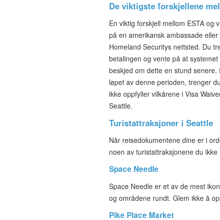
De viktigste forskjellene m
En viktig forskjell mellom ESTA og
på en amerikansk ambassade eller e
Homeland Securitys nettsted. Du tr
betalingen og vente på at systemet sj
beskjed om dette en stund senere. En
løpet av denne perioden, trenger d
ikke oppfyller vilkårene i Visa Wai
Seattle.
Turistattraksjoner i Seattle
Når reisedokumentene dine er i orde
noen av turistattraksjonene du ikke
Space Needle
Space Needle er et av de mest iko
og områdene rundt. Glem ikke å opp
Pike Place Market