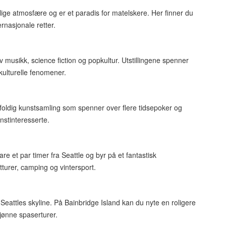
ivlige atmosfære og er et paradis for matelskere. Her finner du
ernasjonale retter.
av musikk, science fiction og popkultur. Utstillingene spenner
kulturelle fenomener.
oldig kunstsamling som spenner over flere tidsepoker og
nstinteresserte.
re et par timer fra Seattle og byr på et fantastisk
tturer, camping og vintersport.
 Seattles skyline. På Bainbridge Island kan du nyte en roligere
jønne spaserturer.