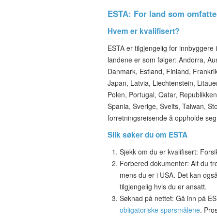
ESTA: For land som omfatte
Hvem er kvalifisert?
ESTA er tilgjengelig for innbyggere 
landene er som følger:
Andorra, Aust
Danmark, Estland, Finland, Frankrike,
Japan, Latvia, Liechtenstein, Lit
Polen, Portugal, Qatar, Republikken
Spania, Sverige, Sveits, Taiwan, Sto
forretningsreisende å oppholde seg 
Slik søker du om ESTA
Sjekk om du er kvalifisert: Fors
Forbered dokumenter: Alt du tre
mens du er i USA. Det kan ogs
tilgjengelig hvis du er ansatt.
Søknad på nettet: Gå inn på EST
obligatoriske spørsmålene
. Pro