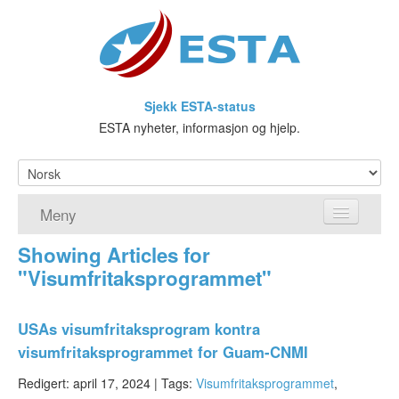
Sjekk ESTA-status
ESTA nyheter, informasjon og hjelp.
Meny
Showing Articles for
Hjem
"Visumfritaksprogrammet"
ESTA søknad
USAs visumfritaksprogram kontra
Hva er ESTA?
visumfritaksprogrammet for Guam-CNMI
Visa waiver-programmet
Redigert: april 17, 2024 |
Tags:
Visumfritaksprogrammet
,