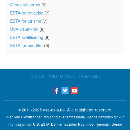
Grensesikkerhet
(9)
ESTA-berettigelse
(7)
ESTA for turisme
(7)
USA-visumkrav
(6)
ESTA-kvalifisering
(6)
ESTA for bedrifter
(5)
Om oss
Vilkår for Bruk
Personvern
© 2011-2025
usa-esta.no
. Alle rettigheter reservert.
Vi er ikke tilknyttet noen regjering eller ambassade. Denne nettsiden gir kun
informasjon om U.S. ESTA. Denne nettsiden tilbyr ingen tjenester. Denne