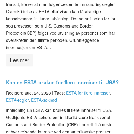
ESTA-status
transitt, krever at man følger bestemte innvandringsregler.
Overskridelse av ESTA eller visum kan få alvorlige
ESTA Artikler
konsekvenser, inkludert utvisning. Denne artikkelen tar for
seg prosessen som U.S. Customs and Border
Kontakt
Protection(CBP) følger ved utvisning av personer som har
overskredet den tillatte perioden. Grunnleggende
informasjon om ESTA…
Les mer
Kan en ESTA brukes for flere innreiser til USA?
Redigert: aug. 24, 2023 |
Tags:
ESTA for flere innreiser
,
ESTA-regler
,
ESTA-søknad
Innledning En ESTA kan brukes til flere innreiser til USA.
Godkjente ESTA-søkere bør imidlertid være klar over at
Customs and Border Protection (CBP) har rett til å nekte
enhver reisende innreise ved den amerikanske grensen.