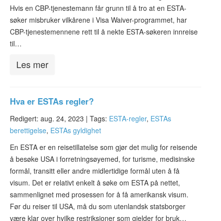
Hvis en CBP-tjenestemann får grunn til å tro at en ESTA-
søker misbruker vilkårene i Visa Waiver-programmet, har
CBP-tjenestemennene rett til å nekte ESTA-søkeren innreise
til…
Les mer
Hva er ESTAs regler?
Redigert: aug. 24, 2023 |
Tags:
ESTA-regler
,
ESTAs
berettigelse
,
ESTAs gyldighet
En ESTA er en reisetillatelse som gjør det mulig for reisende
å besøke USA i forretningsøyemed, for turisme, medisinske
formål, transitt eller andre midlertidige formål uten å få
visum. Det er relativt enkelt å søke om ESTA på nettet,
sammenlignet med prosessen for å få amerikansk visum.
Før du reiser til USA, må du som utenlandsk statsborger
være klar over hvilke restriksjoner som gjelder for bruk…