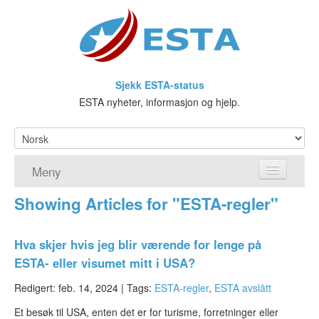
Sjekk ESTA-status
ESTA nyheter, informasjon og hjelp.
Meny
Showing Articles for "ESTA-regler"
Hjem
ESTA søknad
Hva skjer hvis jeg blir værende for lenge på
ESTA- eller visumet mitt i USA?
Hva er ESTA?
Redigert: feb. 14, 2024 |
Tags:
ESTA-regler
,
ESTA avslått
Visa waiver-programmet
Et besøk til USA, enten det er for turisme, forretninger eller