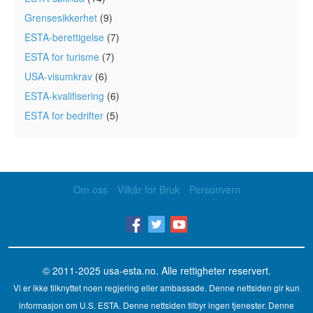
Grensesikkerhet
(9)
ESTA-berettigelse
(7)
ESTA for turisme
(7)
USA-visumkrav
(6)
ESTA-kvalifisering
(6)
ESTA for bedrifter
(5)
Om oss
Vilkår for Bruk
Personvern
© 2011-2025
usa-esta.no
. Alle rettigheter reservert.
Vi er ikke tilknyttet noen regjering eller ambassade. Denne nettsiden gir kun
informasjon om U.S. ESTA. Denne nettsiden tilbyr ingen tjenester. Denne