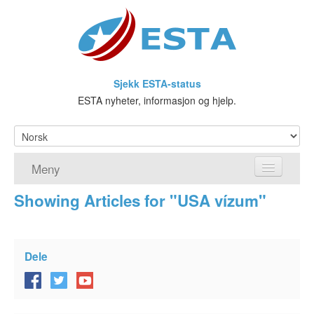
Sjekk ESTA-status
ESTA nyheter, informasjon og hjelp.
Meny
Showing Articles for "USA vízum"
Hjem
ESTA søknad
Dele
Hva er ESTA?
Visa waiver-programmet