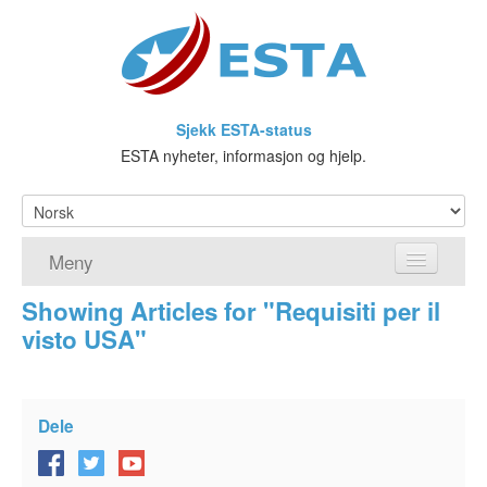
Sjekk ESTA-status
ESTA nyheter, informasjon og hjelp.
Meny
Showing Articles for "Requisiti per il
Hjem
visto USA"
ESTA søknad
Hva er ESTA?
Dele
Visa waiver-programmet