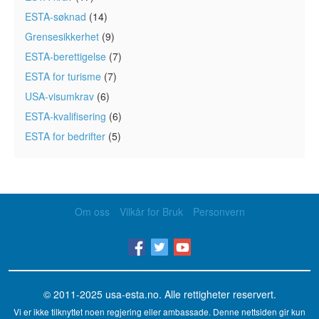
ESTA-søknad
(14)
Grensesikkerhet
(9)
ESTA-berettigelse
(7)
ESTA for turisme
(7)
USA-visumkrav
(6)
ESTA-kvalifisering
(6)
ESTA for bedrifter
(5)
Om oss
Vilkår for Bruk
Personvern
© 2011-2025
usa-esta.no
. Alle rettigheter reservert.
Vi er ikke tilknyttet noen regjering eller ambassade. Denne nettsiden gir kun