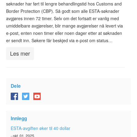
søknader har ført til lengre behandlingstid hos Customs and
ESTA-status
Border Protection (CBP). Så godt som alle ESTA-søknader
ESTA Artikler
avgjøres innen 72 timer. Selv om det fortsatt er vanlig med
umiddelbare avgjørelser, blir mange avgjørelser nå levert via
Kontakt
e-post, enten noen timer eller noen dager etter at søknaden
er sendt inn. Søkere får beskjed via e-post om status…
Les mer
Dele
Innlegg
ESTA-avgiften øker til 40 dollar
- okt. 01, 2025