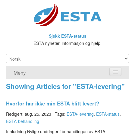
Sjekk ESTA-status
ESTA nyheter, informasjon og hjelp.
Meny
Showing Articles for "ESTA-levering"
Hjem
ESTA søknad
Hvorfor har ikke min ESTA blitt levert?
Hva er ESTA?
Redigert: aug. 25, 2023 |
Tags:
ESTA-levering
,
ESTA-status
,
ESTA-behandling
Visa waiver-programmet
Innledning Nylige endringer i behandlingen av ESTA-