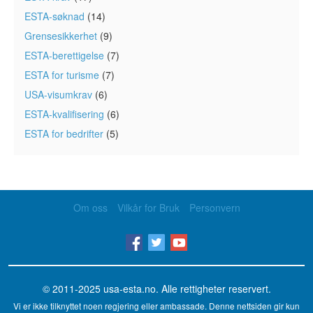
ESTA-søknad
(14)
Grensesikkerhet
(9)
ESTA-berettigelse
(7)
ESTA for turisme
(7)
USA-visumkrav
(6)
ESTA-kvalifisering
(6)
ESTA for bedrifter
(5)
Om oss
Vilkår for Bruk
Personvern
© 2011-2025
usa-esta.no
. Alle rettigheter reservert.
Vi er ikke tilknyttet noen regjering eller ambassade. Denne nettsiden gir kun