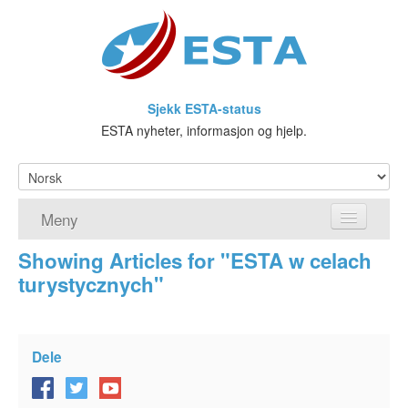
Sjekk ESTA-status
ESTA nyheter, informasjon og hjelp.
Meny
Showing Articles for "ESTA w celach
Hjem
turystycznych"
ESTA søknad
Hva er ESTA?
Dele
Visa waiver-programmet