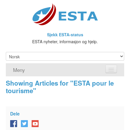
Sjekk ESTA-status
ESTA nyheter, informasjon og hjelp.
Meny
Showing Articles for "ESTA pour le
Hjem
tourisme"
ESTA søknad
Hva er ESTA?
Dele
Visa waiver-programmet