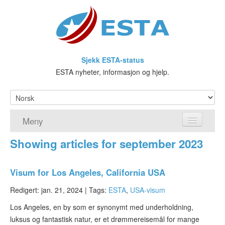
Sjekk ESTA-status
ESTA nyheter, informasjon og hjelp.
Meny
Showing articles for september 2023
Hjem
ESTA søknad
Visum for Los Angeles, California USA
Hva er ESTA?
Redigert: jan. 21, 2024 |
Tags:
ESTA
,
USA-visum
Los Angeles, en by som er synonymt med underholdning,
Visa waiver-programmet
luksus og fantastisk natur, er et drømmereisemål for mange