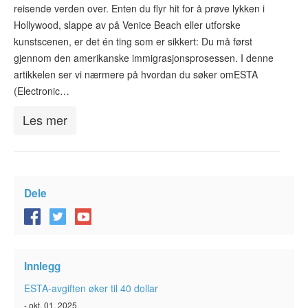
reisende verden over. Enten du flyr hit for å prøve lykken i
ESTA-status
Hollywood, slappe av på Venice Beach eller utforske
ESTA Artikler
kunstscenen, er det én ting som er sikkert: Du må først
gjennom den amerikanske immigrasjonsprosessen. I denne
Kontakt
artikkelen ser vi nærmere på hvordan du søker omESTA
(Electronic…
Les mer
Dele
Innlegg
ESTA-avgiften øker til 40 dollar
- okt. 01, 2025