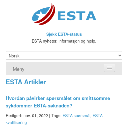
Sjekk ESTA-status
ESTA nyheter, informasjon og hjelp.
Meny
ESTA Artikler
Hjem
ESTA søknad
Hvordan påvirker spørsmålet om smittsomme
sykdommer ESTA-søknaden?
Hva er ESTA?
Redigert: nov. 01, 2022 |
Tags:
ESTA spørsmål
,
ESTA
Visa waiver-programmet
kvalifisering