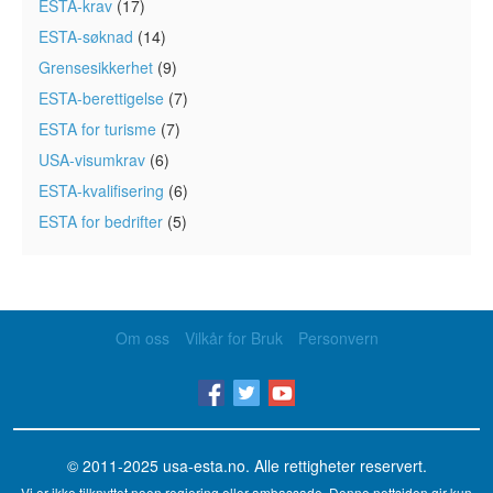
ESTA-krav
(17)
ESTA-søknad
(14)
Grensesikkerhet
(9)
ESTA-berettigelse
(7)
ESTA for turisme
(7)
USA-visumkrav
(6)
ESTA-kvalifisering
(6)
ESTA for bedrifter
(5)
Om oss
Vilkår for Bruk
Personvern
© 2011-2025
usa-esta.no
. Alle rettigheter reservert.
Vi er ikke tilknyttet noen regjering eller ambassade. Denne nettsiden gir kun