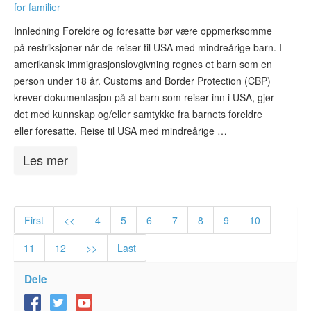
for familier
Innledning Foreldre og foresatte bør være oppmerksomme
på restriksjoner når de reiser til USA med mindreårige barn. I
amerikansk immigrasjonslovgivning regnes et barn som en
person under 18 år. Customs and Border Protection (CBP)
krever dokumentasjon på at barn som reiser inn i USA, gjør
det med kunnskap og/eller samtykke fra barnets foreldre
eller foresatte. Reise til USA med mindreårige …
Les mer
First
<<
4
5
6
7
8
9
10
11
12
>>
Last
Dele