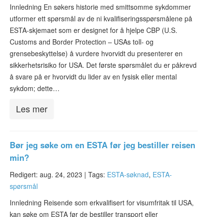
ESTA-status
Innledning En søkers historie med smittsomme sykdommer
utformer ett spørsmål av de ni kvalifiseringsspørsmålene på
ESTA Artikler
ESTA-skjemaet som er designet for å hjelpe CBP (U.S.
Customs and Border Protection – USAs toll- og
Kontakt
grensebeskyttelse) å vurdere hvorvidt du presenterer en
sikkerhetsrisiko for USA. Det første spørsmålet du er påkrevd
å svare på er hvorvidt du lider av en fysisk eller mental
sykdom; dette…
Les mer
Bør jeg søke om en ESTA før jeg bestiller reisen
min?
Redigert: aug. 24, 2023 |
Tags:
ESTA-søknad
,
ESTA-
spørsmål
Innledning Reisende som erkvalifisert for visumfritak til USA,
kan søke om ESTA før de bestiller transport eller